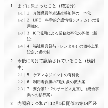
まずは決まったこと（確定分）
1｜介護職員等処遇改善加算の一本化
2｜LIFE（科学的介護情報システム）の活
用強化
3｜ICT活用による業務効率化の評価（新
設）
4｜福祉用具貸与（レンタル）の価格上限
設定と選択制
今後に向けて議論されていること（検討
中）
5｜ケアマネジメントの有料化
6｜利用者負担の2割対象の拡大案
7｜要介護1・2のサービス見直し（総合事
業への移行案）
内閣府：令和7年12月5日開催の第14回経