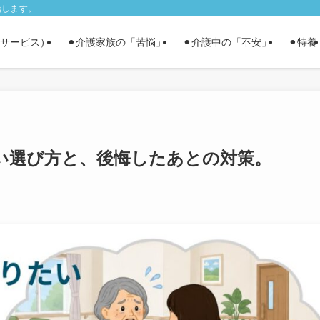
信します。
費サービス）
⚫︎介護家族の「苦悩」
⚫︎介護中の「不安」
⚫︎特養
い選び方と、後悔したあとの対策。