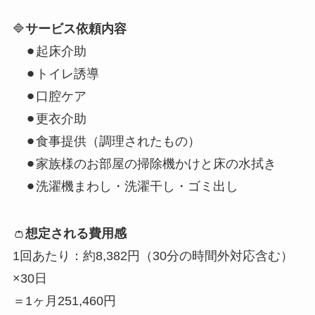
🔷
サービス依頼内容
⚫︎起床介助
⚫︎トイレ誘導
⚫︎口腔ケア
⚫︎更衣介助
⚫︎食事提供（調理されたもの）
⚫︎家族様のお部屋の掃除機かけと床の水拭き
⚫︎洗濯機まわし・洗濯干し・ゴミ出し
👛
想定される費用感
1回あたり：約8,382円（30分の時間外対応含む）
×30日
＝1ヶ月251,460円