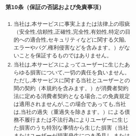
第10条（保証の否認および免責事項）
当社は,本サービスに事実上または法律上の瑕疵
（安全性,信頼性,正確性,完全性,有効性,特定の目
的への適合性,セキュリティなどに関する欠陥,
エラーやバグ,権利侵害などを含みます。）がな
いことを保証するものではありません。
当社は,本サービスによってユーザーに生じたあ
らゆる損害について,一切の責任を負いません。
ただし,本サービスに関する当社とユーザーとの
間の契約（本規約を含みます。）が消費者契約
法に定める消費者契約となる場合,この免責規定
は適用されませんが,この場合であっても,当社
は,当社の過失（重過失を除きます。）による債
務不履行または不法行為によりユーザーに生じ
た損害のうち特別な事情から生じた損害（当社
またはユーザーが損害発生につき予見し,または